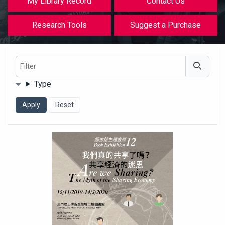
My Library Record
Contact Us
Research Tools
Suggest a Purchase
Filter
Filters
Type