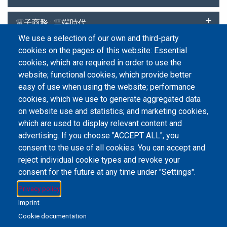
電子商務 : 雲端時代
We use a selection of our own and third-party
cookies on the pages of this website: Essential
F
« First
P
‹ Previous
P
1
C
2
P
3
N
Next ›
L
Last »
cookies, which are required in order to use the
i
r
a
u
a
e
a
website; functional cookies, which provide better
r
e
g
r
g
x
s
easy of use when using the website; performance
s
v
e
r
e
t
t
cookies, which we use to generate aggregated data
t
i
e
p
p
on website use and statistics; and marketing cookies,
p
o
n
a
a
Email Address
library@mpu.edu.mo
P.(853) 8599-6241
P.(853) 8599-6708
which are used to display relevant content and
a
u
t
g
g
F.(853) 2870-2076
g
s
p
e
e
advertising. If you choose "ACCEPT ALL", you
e
p
a
consent to the use of all cookies. You can accept and
a
g
reject individual cookie types and revoke your
g
e
consent for the future at any time under "Settings".
e
Member of IFLA
Privacy policy
Imprint
Cookie documentation